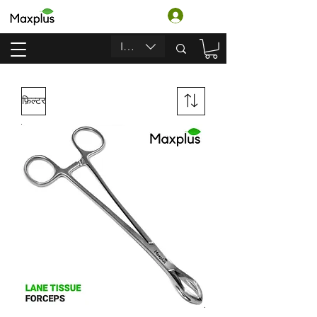
लॉगिन करें
INR (₹)
फ़िल्टर