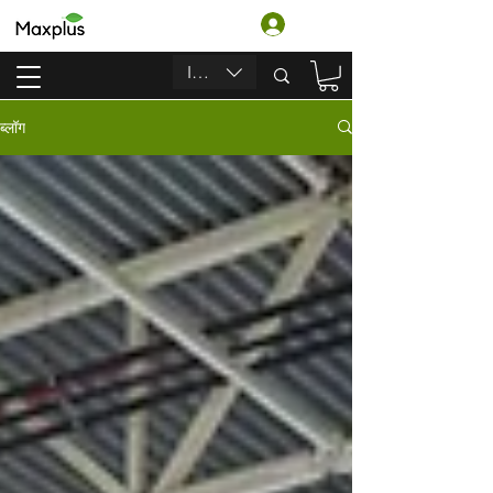
लॉगिन करें
INR (₹)
ब्लॉग